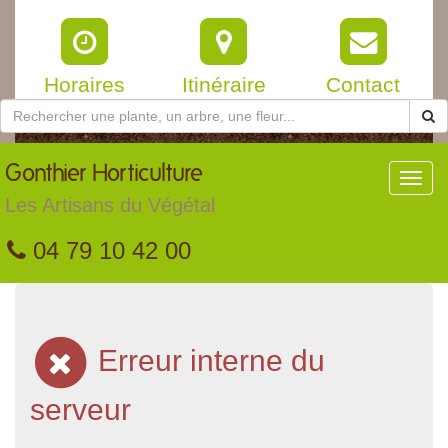
Horaires
Itinéraire
Contact
Gonthier
Horticulture
Toggl
navig
Les Artisans du Végétal
04 79 10 42 00
Erreur interne du
serveur