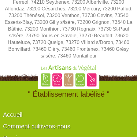
Ferréol, 74210 Seythenex, 73200 Albertville, 73200
Allondaz, 73200 Césarches, 73200 Mercury, 73200 Pallud,
73200 Thénésol, 73200 Venthon, 73730 Cevins, 73540
Esserts-Blay, 73200 Gilly s/Isère, 73200 Grignon, 73540 La
Bâthie, 73200 Monthion, 73730 Rognaix, 73730 St-Paul
s/Isère, 73790 Tours-en-Savoie, 73270 Beaufort, 73620
Hauteluce, 73720 Queige, 73270 Villard s/Doron, 73460
Bonvillard, 73460 Cléry, 73460 Frontenex, 73460 Grésy
s/Isère, 73460 Montailleur
" Établissement labélisé "
Accueil
Comment cultivons-nous