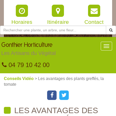
Horaires
Itinéraire
Contact
Gonthier
Horticulture
Toggl
navig
Les Artisans du Végétal
04 79 10 42 00
Conseils Vidéo
> Les avantages des plants greffés, la
tomate
LES AVANTAGES DES