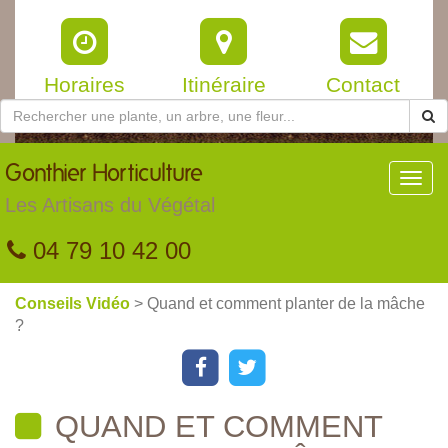
Horaires
Itinéraire
Contact
Gonthier
Horticulture
Toggl
navig
Les Artisans du Végétal
04 79 10 42 00
Conseils Vidéo
> Quand et comment planter de la mâche
?
QUAND ET COMMENT