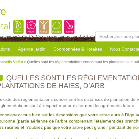
re
tal
tions
Agenda jardin
Coordonnées & Horaires
Nous Contacte
onseils Vidéo
> Quelles sont les réglementations concernant les plantations de hai
QUELLES SONT LES RÉGLEMENTATI
PLANTATIONS DE HAIES, D’ARB
l existe des réglementations concernant les distances de plantation de 
églementations sont à respecter pour éviter des désagréments futurs.
enseignez-vous bien sur les dimensions que votre arbre aura à l’âge ad
ouronne (partie aérienne de l’arbre comprenant l’étalement des branc
es racines et n’oubliez pas que votre arbre peut grandir pendant de 