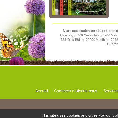
Notre exploitation est située à proxi
Allondaz, 73200 Césarches, 73200 Mercu
73540 La Bâthie, 73200 Monthion, 73730
s/Doron
Accueil
Comment cultivons-nous
Service
This site uses cookies and gives you contro