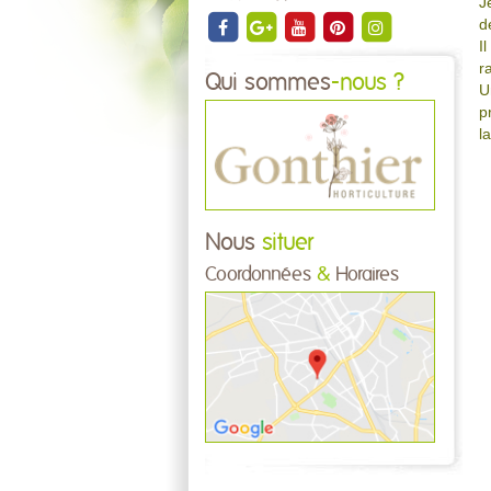
J
d
I
r
Qui sommes
-nous ?
U
p
l
Nous
situer
Coordonnées
&
Horaires