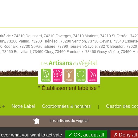
mité de :
74210 Doussard, 74210 Faverges, 74210 Marlens, 74210 St-Ferréol, 7421
ry, 73200 Pallud, 73200 Thénésol, 73200 Venthon, 73730 Cevins, 73540 Esserts-Bl
 Rognaix, 73730 St-Paul s/Isère, 73790 Tours-en-Savoie, 73270 Beaufort, 73620
, 73460 Bonvillard, 73460 Cléry, 73460 Frontenex, 73460 Grésy s/Isère, 73460 Mon
" Établissement labélisé "
s +
Notre Label
Coordonnées & horaires
Gestion des co
|
Les artisans du végétal
Horticulteurs et pépinièristes de France
l over what you want to activate
✓ OK, accept all
✗ Deny all