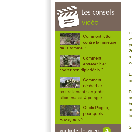
Les conseils
Vidéo
E
Comment lutter
v
contre la mineuse
p
de la tomate ?
2
à
Comment
v
entretenir et
choisir son dipladénia ?
L
Comment
m
désherber
naturellement son jardin :
D
allée, massif & potager...
m
b
Quels Pièges,
s
pour quels
l
Ravageurs ?
S
Voir toutes les vidéos