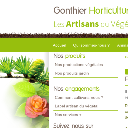
Gonthier
Horticultu
Artisans
Végé
Les
du
Accueil
Qui sommes-nous ?
Anima
Nos
produits
C
Nos productions végétales
Nos produits jardin
Nos
engagements
I
r
Comment cultivons-nous ?
R
Label artisan du végétal
c
Nos services +
d
Suivez-nous sur