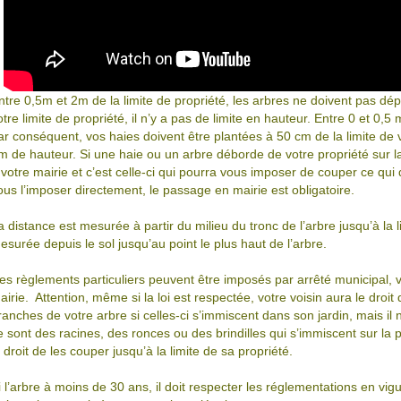
ntre 0,5m et 2m de la limite de propriété, les arbres ne doivent pas d
otre limite de propriété, il n’y a pas de limite en hauteur. Entre 0 et 0,5 m
ar conséquent, vos haies doivent être plantées à 50 cm de la limite de 
m de hauteur. Si une haie ou un arbre déborde de votre propriété sur la
 votre mairie et c’est celle-ci qui pourra vous imposer de couper ce qu
ous l’imposer directement, le passage en mairie est obligatoire.
a distance est mesurée à partir du milieu du tronc de l’arbre jusqu’à la l
esurée depuis le sol jusqu’au point le plus haut de l’arbre.
es règlements particuliers peuvent être imposés par arrêté municipal, 
airie. Attention, même si la loi est respectée, votre voisin aura le dro
ranches de votre arbre si celles-ci s’immiscent dans son jardin, mais il n
e sont des racines, des ronces ou des brindilles qui s’immiscent sur la pro
e droit de les couper jusqu’à la limite de sa propriété.
i l’arbre à moins de 30 ans, il doit respecter les réglementations en vig