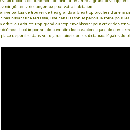
e vous déconseille fortement de planter un arbre à grand développement 
evenir gênant voir dangereux pour votre habitation.
l arrive parfois de trouver de très grands arbres trop proches d’une mai
acines brisant une terrasse, une canalisation et parfois la route pour le
n arbre ou arbuste trop grand ou trop envahissant peut créer des tensi
roblèmes, il est important de connaître les caractéristiques de son terra
a place disponible dans votre jardin ainsi que les distances légales de pl