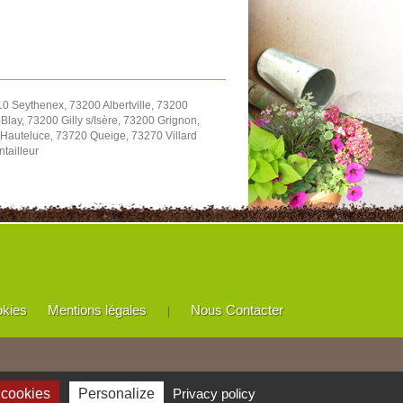
0 Seythenex, 73200 Albertville, 73200
ay, 73200 Gilly s/Isère, 73200 Grignon,
 Hauteluce, 73720 Queige, 73270 Villard
tailleur
okies
Mentions légales
Nous Contacter
|
 cookies
Personalize
Privacy policy