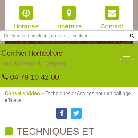
Horaires
Itinéraire
Contact
Gonthier
Horticulture
Toggl
navig
Les Artisans du Végétal
04 79 10 42 00
Conseils Vidéo
> Techniques et Astuces pour un paillage
efficace
TECHNIQUES ET