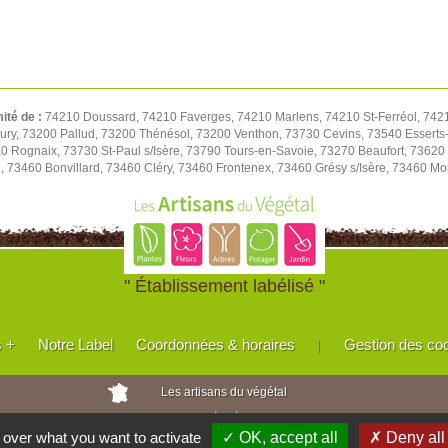
mité de :
74210 Doussard, 74210 Faverges, 74210 Marlens, 74210 St-Ferréol, 7421
ry, 73200 Pallud, 73200 Thénésol, 73200 Venthon, 73730 Cevins, 73540 Esserts-Bl
 Rognaix, 73730 St-Paul s/Isère, 73790 Tours-en-Savoie, 73270 Beaufort, 73620
, 73460 Bonvillard, 73460 Cléry, 73460 Frontenex, 73460 Grésy s/Isère, 73460 Mon
" Établissement labélisé "
s +
Notre Label
Coordonnées & horaires
Gestion des co
|
Les artisans du végétal
Horticulteurs et pépinièristes de France
l over what you want to activate
✓ OK, accept all
✗ Deny all