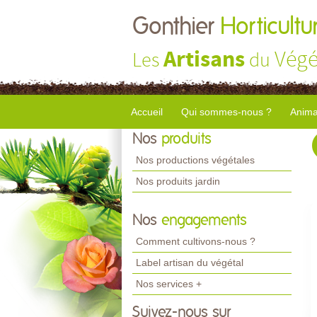
Gonthier
Horticultu
Artisans
Végé
Les
du
Accueil
Qui sommes-nous ?
Anima
Nos
produits
Nos productions végétales
Nos produits jardin
Nos
engagements
Comment cultivons-nous ?
Label artisan du végétal
Nos services +
Suivez-nous sur