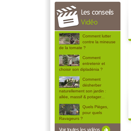
Les conseils
Vidéo
Comment lutter
contre la mineuse
de la tomate ?
Comment
entretenir et
choisir son dipladénia ?
Comment
désherber
naturellement son jardin :
allée, massif & potager...
Quels Pièges,
pour quels
Ravageurs ?
Voir toutes les vidéos