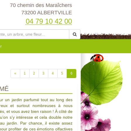
70 chemin des Maraîchers
73200 ALBERTVILLE
04 79 10 42 00
r
«
1
2
3
4
5
6
UMÉ
our un jardin parfumé tout au long des
reux et surtout nombreuses à nous
s, et vous avez bien raison ! À côté de
qu’on s’y intéresse et cela double notre
u jardin. Par chance, il existe assez
our profiter de ces émotions olfactives