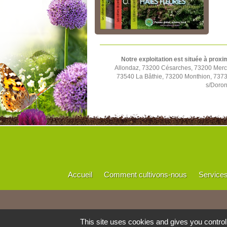
Notre exploitation est située à proxi
Allondaz, 73200 Césarches, 73200 Mercu
73540 La Bâthie, 73200 Monthion, 73730
s/Doron
Accueil
Comment cultivons-nous
Service
This site uses cookies and gives you contro