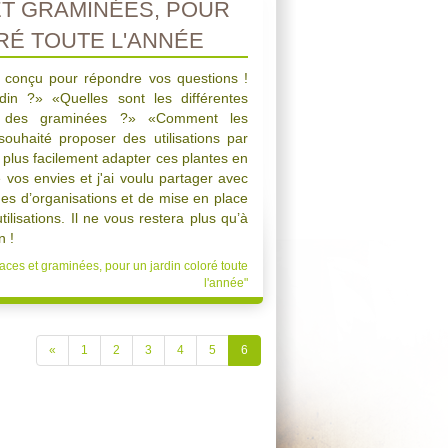
ET GRAMINÉES, POUR
RÉ TOUTE L'ANNÉE
é conçu pour répondre vos questions !
in ?» «Quelles sont les différentes
 et des graminées ?» «Comment les
i souhaité proposer des utilisations par
plus facilement adapter ces plantes en
e vos envies et j'ai voulu partager avec
es d’organisations et de mise en place
ilisations. Il ne vous restera plus qu’à
n !
aces et graminées, pour un jardin coloré toute
l'année"
«
1
2
3
4
5
6