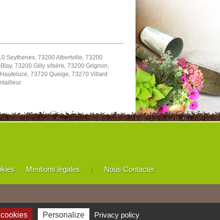
0 Seythenex, 73200 Albertville, 73200
ay, 73200 Gilly s/Isère, 73200 Grignon,
 Hauteluce, 73720 Queige, 73270 Villard
tailleur
okies
Mentions légales
Nous Contacter
|
 cookies
Personalize
Privacy policy