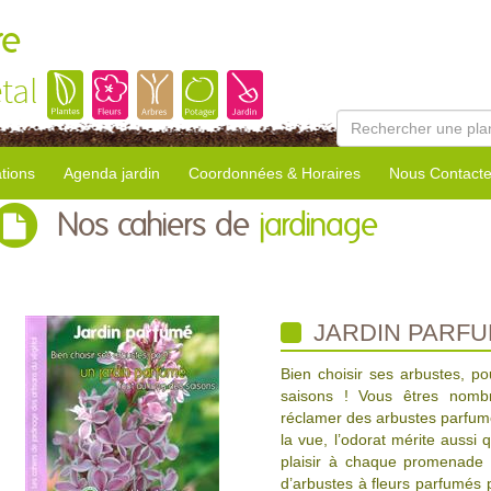
re
tal
tions
Agenda jardin
Coordonnées & Horaires
Nous Contacte
Nos cahiers de
jardinage
JARDIN PARF
Bien choisir ses arbustes, p
saisons ! Vous êtres nomb
réclamer des arbustes parfumé
la vue, l’odorat mérite aussi 
plaisir à chaque promenade a
d’arbustes à fleurs parfumés p