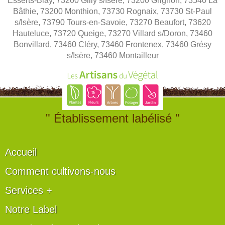
Esserts-Blay, 73200 Gilly s/Isère, 73200 Grignon, 73540 La
Bâthie, 73200 Monthion, 73730 Rognaix, 73730 St-Paul
s/Isère, 73790 Tours-en-Savoie, 73270 Beaufort, 73620
Hauteluce, 73720 Queige, 73270 Villard s/Doron, 73460
Bonvillard, 73460 Cléry, 73460 Frontenex, 73460 Grésy
s/Isère, 73460 Montailleur
" Établissement labélisé "
Accueil
Comment cultivons-nous
Services +
Notre Label