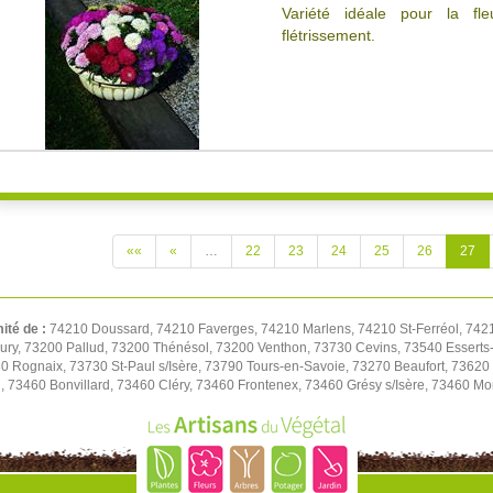
Variété idéale pour la fl
flétrissement.
««
«
…
22
23
24
25
26
27
mité de :
74210 Doussard, 74210 Faverges, 74210 Marlens, 74210 St-Ferréol, 7421
ry, 73200 Pallud, 73200 Thénésol, 73200 Venthon, 73730 Cevins, 73540 Esserts-Bl
 Rognaix, 73730 St-Paul s/Isère, 73790 Tours-en-Savoie, 73270 Beaufort, 73620
, 73460 Bonvillard, 73460 Cléry, 73460 Frontenex, 73460 Grésy s/Isère, 73460 Mon