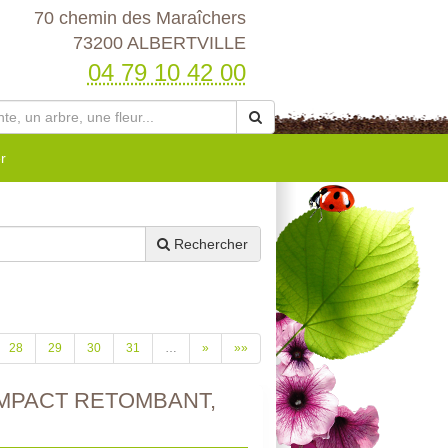
70 chemin des Maraîchers
73200 ALBERTVILLE
04 79 10 42 00
r
Rechercher
28
29
30
31
…
»
»»
MPACT RETOMBANT,