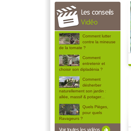
Les conseils
Vidéo
Comment lutter
contre la mineuse
de la tomate ?
Comment
entretenir et
choisir son dipladénia ?
Comment
désherber
naturellement son jardin :
allée, massif & potager...
Quels Pièges,
pour quels
Ravageurs ?
Voir toutes les vidéos