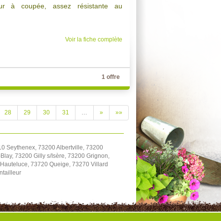
eur à coupée, assez résistante au
Voir la fiche complète
1 offre
28
29
30
31
…
»
»»
0 Seythenex, 73200 Albertville, 73200
ay, 73200 Gilly s/Isère, 73200 Grignon,
 Hauteluce, 73720 Queige, 73270 Villard
tailleur