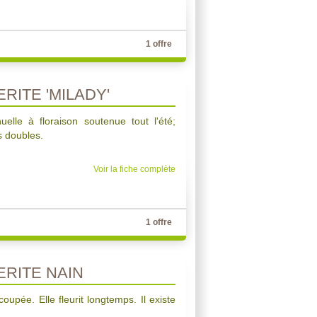
1 offre
ITE 'MILADY'
uelle à floraison soutenue tout l'été;
s doubles.
Voir la fiche complète
1 offre
RITE NAIN
coupée. Elle fleurit longtemps. Il existe