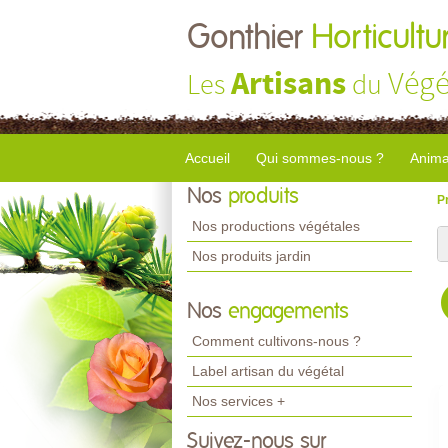
Gonthier
Horticultu
Artisans
Végé
Les
du
Accueil
Qui sommes-nous ?
Anima
Nos
produits
P
Nos productions végétales
Nos produits jardin
Nos
engagements
Comment cultivons-nous ?
Label artisan du végétal
Nos services +
Suivez-nous sur