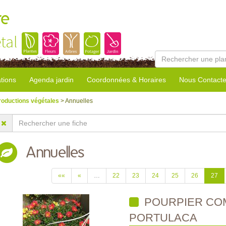
re
tal
tions
Agenda jardin
Coordonnées & Horaires
Nous Contacte
roductions végétales
> Annuelles
Annuelles
««
«
…
22
23
24
25
26
27
POURPIER CO
PORTULACA