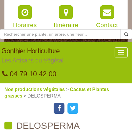
Horaires
Itinéraire
Contact
Gonthier
Horticulture
Toggl
navig
Les Artisans du Végétal
04 79 10 42 00
Nos productions végétales
>
Cactus et Plantes
grasses
> DELOSPERMA
DELOSPERMA