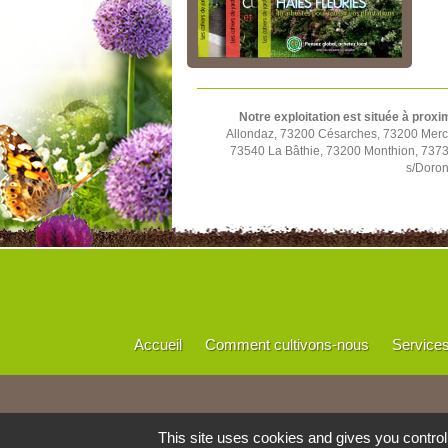
Notre exploitation est située à proxi
Allondaz, 73200 Césarches, 73200 Mercu
73540 La Bâthie, 73200 Monthion, 73730
s/Doron
Accueil
Comment cultivons-nous
Service
This site uses cookies and gives you contro