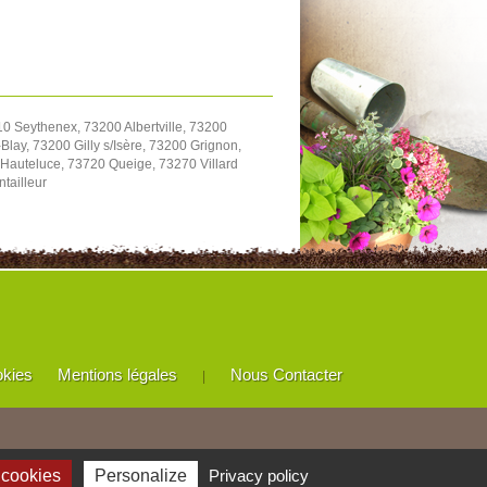
0 Seythenex, 73200 Albertville, 73200
ay, 73200 Gilly s/Isère, 73200 Grignon,
 Hauteluce, 73720 Queige, 73270 Villard
tailleur
okies
Mentions légales
Nous Contacter
|
 cookies
Personalize
Privacy policy