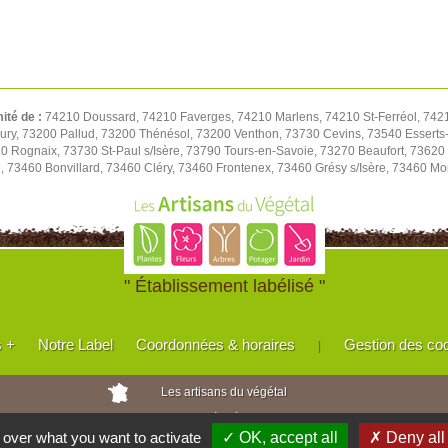
mité de :
74210 Doussard, 74210 Faverges, 74210 Marlens, 74210 St-Ferréol, 7421
ry, 73200 Pallud, 73200 Thénésol, 73200 Venthon, 73730 Cevins, 73540 Esserts-Bl
 Rognaix, 73730 St-Paul s/Isère, 73790 Tours-en-Savoie, 73270 Beaufort, 73620
, 73460 Bonvillard, 73460 Cléry, 73460 Frontenex, 73460 Grésy s/Isère, 73460 Mon
" Établissement labélisé "
s +
Notre Label
Coordonnées & horaires
Gestion des co
|
Les artisans du végétal
Horticulteurs et pépinièristes de France
l over what you want to activate
✓ OK, accept all
✗ Deny all