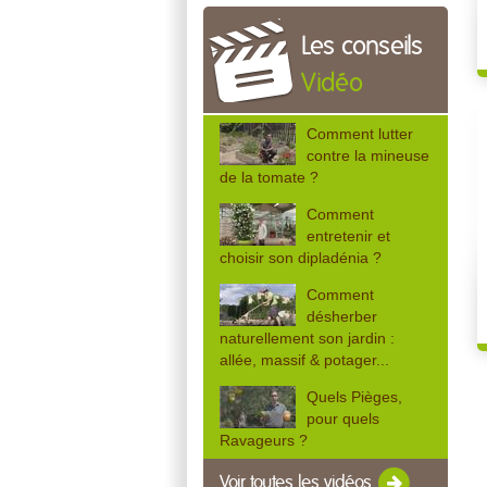
Les conseils
Vidéo
Comment lutter
contre la mineuse
de la tomate ?
Comment
entretenir et
choisir son dipladénia ?
Comment
désherber
naturellement son jardin :
allée, massif & potager...
Quels Pièges,
pour quels
Ravageurs ?
Voir toutes les vidéos