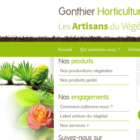
Gonthier
Horticultu
Artisans
Végé
Les
du
Accueil
Qui sommes-nous ?
Anima
Nos
produits
Nos productions végétales
Nos produits jardin
Nos
engagements
Comment cultivons-nous ?
Label artisan du végétal
Nos services +
Suivez-nous sur