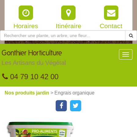
Horaires
Itinéraire
Contact
Gonthier
Horticulture
Toggl
navig
Les Artisans du Végétal
04 79 10 42 00
Nos produits jardin
> Engrais organique